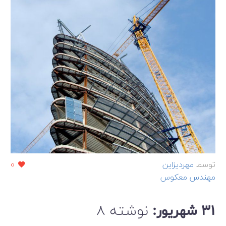
توسط
مهردیزاین
0
مهندس معکوس
نوشته 8
31 شهریور: