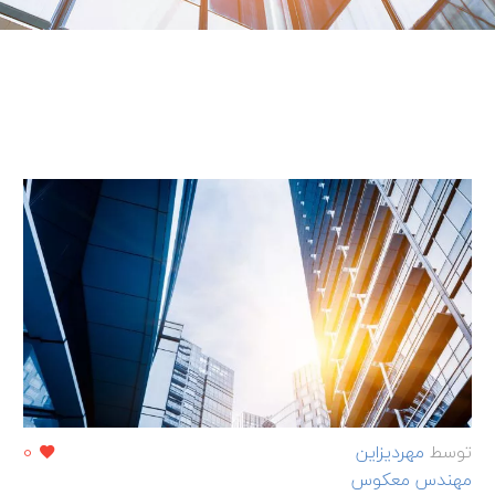
توسط
مهردیزاین
0
مهندس معکوس